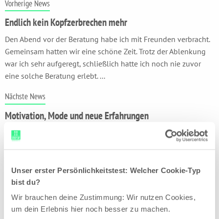
Vorherige News
Endlich kein Kopfzerbrechen mehr
Den Abend vor der Beratung habe ich mit Freunden verbracht.
Gemeinsam hatten wir eine schöne Zeit. Trotz der Ablenkung
war ich sehr aufgeregt, schließlich hatte ich noch nie zuvor
eine solche Beratung erlebt. ...
Nächste News
Motivation, Mode und neue Erfahrungen
Im September habe ich mein Studium begonnen und bin sehr
glücklich mit dieser Entscheidung. Die Inhalte interessieren
mich sehr und ich merke, dass ich mich in diesem Bereich
wirklich weiterentwickeln kann. ...
Unser erster Persönlichkeitstest: Welcher Cookie-Typ
bist du?
Wir brauchen deine Zustimmung: Wir nutzen Cookies,
um dein Erlebnis hier noch besser zu machen.