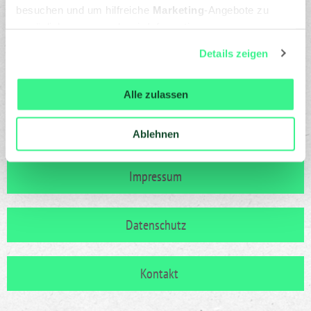
040 - 688 79 49 80
besuchen und um hilfreiche
Marketing
-Angebote zu
ermöglichen, sammeln wir Informationen.
kontakt@stepup-ev.de
Du kannst deine Einwilligung jederzeit widerrufen oder
Details zeigen
ändern, indem du auf das Symbol in der unteren linken
Ecke des Bildschirms klickst. Lies mehr darüber, wie wir
Cookies und andere Technologien zur Erfassung
Alle zulassen
Personen bezogener Daten
verwenden:
Datenschutzrichtlinie
und Cookie-
Ablehnen
Richtlinie.
Impressum
Datenschutz
Kontakt