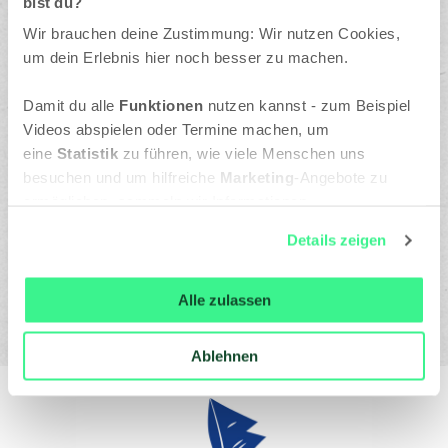
bist du?
Wir brauchen deine Zustimmung: Wir nutzen Cookies,
um dein Erlebnis hier noch besser zu machen.
Damit du alle
Funktionen
nutzen kannst - zum Beispiel
Impressum
Videos abspielen oder Termine machen, um
eine
Statistik
zu führen, wie viele Menschen uns
besuchen und um hilfreiche
Marketing
-Angebote zu
Datenschutz
ermöglichen, sammeln wir Informationen.
Du kannst deine Einwilligung jederzeit widerrufen oder
Details zeigen
ändern, indem du auf das Symbol in der unteren linken
Kontakt
Ecke des Bildschirms klickst. Lies mehr darüber, wie wir
Cookies und andere Technologien zur Erfassung
Alle zulassen
Personen bezogener Daten
verwenden:
Datenschutzrichtlinie
und Cookie-
Ablehnen
Richtlinie.