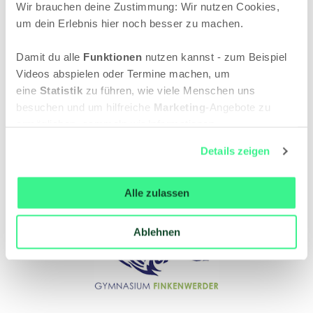
Wir brauchen deine Zustimmung: Wir nutzen Cookies,
um dein Erlebnis hier noch besser zu machen.
Damit du alle
Funktionen
nutzen kannst - zum Beispiel
Videos abspielen oder Termine machen, um
eine
Statistik
zu führen, wie viele Menschen uns
besuchen und um hilfreiche
Marketing
-Angebote zu
ermöglichen, sammeln wir Informationen.
Du kannst deine Einwilligung jederzeit widerrufen oder
Details zeigen
ändern, indem du auf das Symbol in der unteren linken
Ecke des Bildschirms klickst. Lies mehr darüber, wie wir
Cookies und andere Technologien zur Erfassung
Alle zulassen
Personen bezogener Daten
verwenden:
Datenschutzrichtlinie
und Cookie-
Ablehnen
Richtlinie.