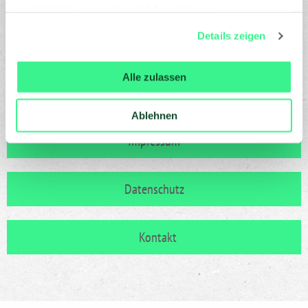
ermöglichen, sammeln wir Informationen.
Du kannst deine Einwilligung jederzeit widerrufen oder
Details zeigen
ändern, indem du auf das Symbol in der unteren linken
Ecke des Bildschirms klickst. Lies mehr darüber, wie wir
Cookies und andere Technologien zur Erfassung
Alle zulassen
Personen bezogener Daten
verwenden:
Datenschutzrichtlinie
und Cookie-
Ablehnen
Richtlinie.
Impressum
Datenschutz
Kontakt