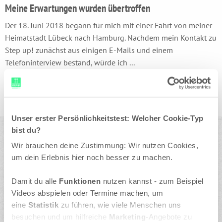
Meine Erwartungen wurden übertroffen
Der 18. Juni 2018 begann für mich mit einer Fahrt von meiner
Heimatstadt Lübeck nach Hamburg. Nachdem mein Kontakt zu
Step up! zunächst aus einigen E-Mails und einem
Telefoninterview bestand, würde ich ...
Unser erster Persönlichkeitstest: Welcher Cookie-Typ
bist du?
Wir brauchen deine Zustimmung: Wir nutzen Cookies,
um dein Erlebnis hier noch besser zu machen.
Step up! Karrierewege e.V.
Moorfuhrtweg 15
Damit du alle
Funktionen
nutzen kannst - zum Beispiel
22301 Hamburg
Videos abspielen oder Termine machen, um
040 - 688 79 49 80
eine
Statistik
zu führen, wie viele Menschen uns
besuchen und um hilfreiche
kontakt@stepup-ev.de
Marketing
-Angebote zu